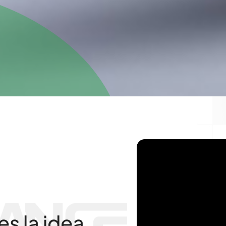
s,
es la idea