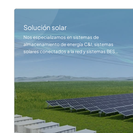
Solución solar
Nos especializamos en sistemas de
almacenamiento de energía C&I, sistemas
solares conectados a la red y sistemas BESS
residenciales. Con una sólida cadena de
suministro de primer nivel y experiencia
profesional en ingeniería, ofrecemos
soluciones energéticas de alto rendimiento
diseñadas para aplicaciones industriales y
comerciales. Personalización industrial:
Diseños de sistemas a medida para
satisfacer las necesidades específicas de
cada proyecto. Ventaja mayorista: precios
competitivos con componentes de calidad
de nivel 1.