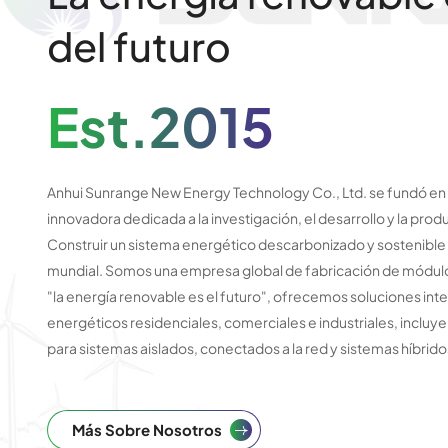
del futuro
Est.2015
Anhui Sunrange New Energy Technology Co., Ltd. se fundó e
innovadora dedicada a la investigación, el desarrollo y la pro
Construir un sistema energético descarbonizado y sostenible 
mundial. Somos una empresa global de fabricación de módulo
"la energía renovable es el futuro", ofrecemos soluciones int
energéticos residenciales, comerciales e industriales, inclu
para sistemas aislados, conectados a la red y sistemas híbrido
Más Sobre Nosotros