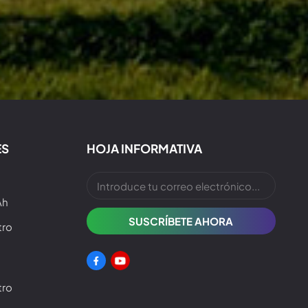
ES
HOJA INFORMATIVA
Ah
tro
tro