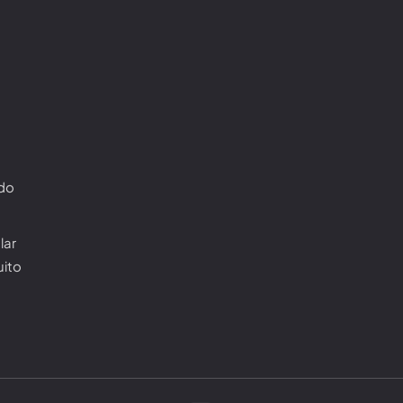
ado
lar
uito