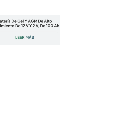
atería De Gel Y AGM De Alto
miento De 12 V Y 2 V, De 100 Ah
 1000 Ah | Sunrange Energy
LEER MÁS