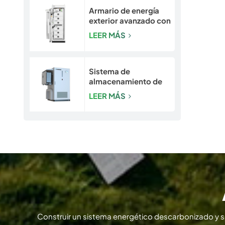
Armario de energía
exterior avanzado con
seguridad integrada |
LEER MÁS
Sistema de batería
LiFePO4 de 50
kW/120 kWh
Sistema de
almacenamiento de
energía para
LEER MÁS
exteriores con
refrigeración líquida
de 193-261 kWh |
Gabinete de
almacenamiento de
energía LiFePO4 para
uso comercial e
industrial
Construir un sistema energético descarbonizado y 