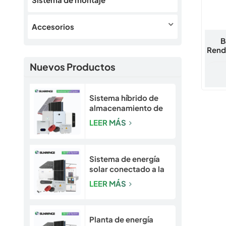
Accesorios
B
Rendi
A
Nuevos Productos
Sistema híbrido de
almacenamiento de
energía solar y solar
LEER MÁS
escalable de 5 a 30
kW para hogares y
pequeñas empresas
Sistema de energía
solar conectado a la
red Sunrange de 10
LEER MÁS
kW a 50 kW
Planta de energía