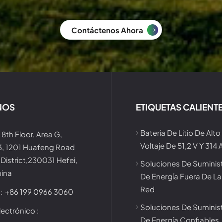
Contáctenos Ahora
NOS
ETIQUETAS CALIENT
Batería De Litio De Alto
 8th Floor, Area G,
Voltaje De 51,2 V Y 314 
 3, 1201 Huafeng Road
District,230031 Hefei,
Soluciones De Suminis
hina
De Energía Fuera De La
Red
:
+86 199 0966 3060
Soluciones De Suminis
ectrónico :
De Energía Confiables