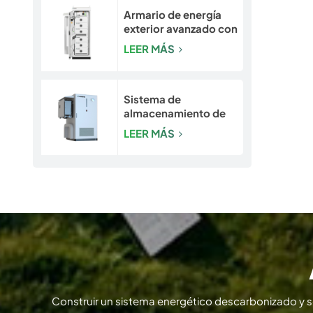
Armario de energía
exterior avanzado con
seguridad integrada |
LEER MÁS
Sistema de batería
LiFePO4 de 50
kW/120 kWh
Sistema de
almacenamiento de
energía para
LEER MÁS
exteriores con
refrigeración líquida
de 193-261 kWh |
Gabinete de
almacenamiento de
energía LiFePO4 para
uso comercial e
industrial
Construir un sistema energético descarbonizado y 