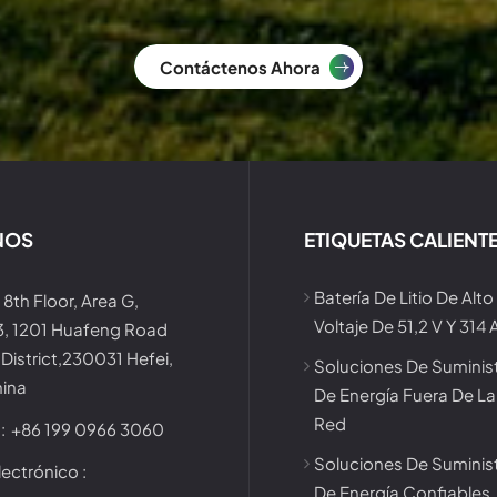
Contáctenos Ahora
NOS
ETIQUETAS CALIENT
Batería De Litio De Alto
 8th Floor, Area G,
Voltaje De 51,2 V Y 314 
 3, 1201 Huafeng Road
District,230031 Hefei,
Soluciones De Suminis
hina
De Energía Fuera De La
Red
:
+86 199 0966 3060
Soluciones De Suminis
ectrónico :
De Energía Confiables