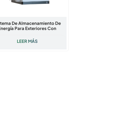
stema De Almacenamiento De
Energía Para Exteriores Con
rigeración Líquida De 193-261
| Gabinete De Almacenamiento
LEER MÁS
e Energía LiFePO4 Para Uso
Comercial E Industrial