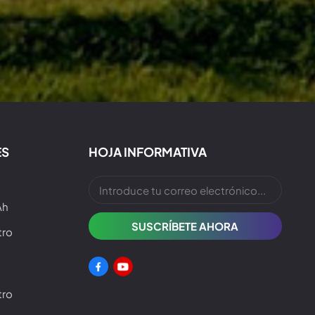
ES
HOJA INFORMATIVA
Ah
tro
tro