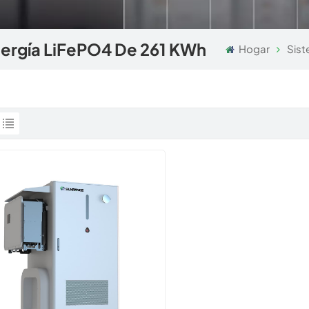
ergía LiFePO4 De 261 KWh
Hogar
Sist