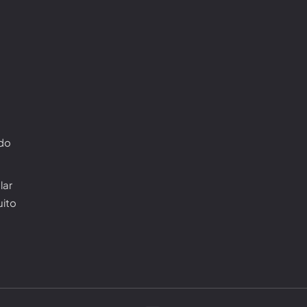
ado
lar
uito