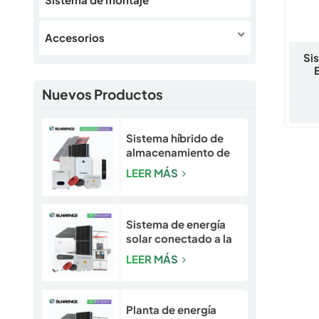
Accesorios
Si
Ref
Nuevos Productos
KWh 
D
Sistema híbrido de
almacenamiento de
energía solar y solar
LEER MÁS
escalable de 5 a 30
kW para hogares y
pequeñas empresas
Sistema de energía
solar conectado a la
red Sunrange de 10
LEER MÁS
kW a 50 kW
Planta de energía