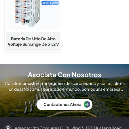
Batería De Litio De Alto
Voltaje Sunrange De 51,2 V
Y 280 Ah
Asociate Con Nosotros
Construir un sistema energético descarbonizado y sostenible es
un desafío común para todo el mundo. Somos una empresa
global de fabricación de módulos solares.
Contáctenos Ahora
Agregar : 8th Floor, Area G, Building 3, 1201 Huafeng Road