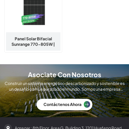
Panel Solar Bifacial
Sunrange 770-805W |
Módulo Solar De Nivel 1 Para
Proyectos Comerciales Y
De Servicios Públicos
Asociate Con Nosotros
Construir un sistema energético descarbonizado y sostenible es
un desafío común para todo el mundo. Somos una empresa
global de fabricación de módulos solares.
Contáctenos Ahora
Agregar : 8th Floor, Area G, Building 3, 1201 Huafeng Road