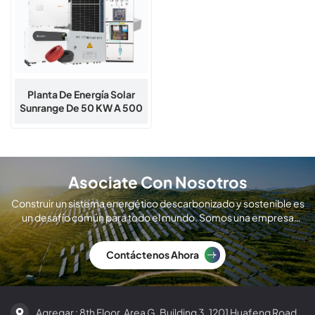
Planta De Energía Solar
Sunrange De 50 KW A 500
KW Conectada A La Red
Para Proyectos
Comerciales E Industriales
Asociate Con Nosotros
Construir un sistema energético descarbonizado y sostenible es
un desafío común para todo el mundo. Somos una empresa
global de fabricación de módulos solares.
Contáctenos Ahora
Agregar : 8th Floor, Area G, Building 3, 1201 Huafeng Road