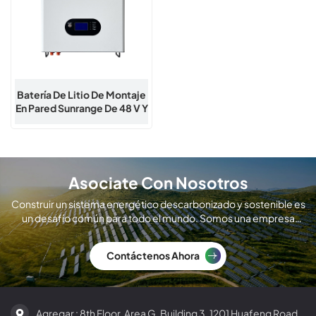
Batería De Litio De Montaje
En Pared Sunrange De 48 V Y
100–200 Ah
Asociate Con Nosotros
Construir un sistema energético descarbonizado y sostenible es
un desafío común para todo el mundo. Somos una empresa
global de fabricación de módulos solares.
Contáctenos Ahora
Agregar : 8th Floor, Area G, Building 3, 1201 Huafeng Road