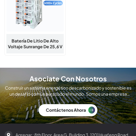
Batería De Litio De Alto
Voltaje Sunrange De 25,6 V
Y 200 Ah
Asociate Con Nosotros
Construir un sistema energético descarbonizado y sostenible es
un desafío común para todo el mundo. Somos una empresa
global de fabricación de módulos solares.
Contáctenos Ahora
Agregar : 8th Floor, Area G, Building 3, 1201 Huafeng Road