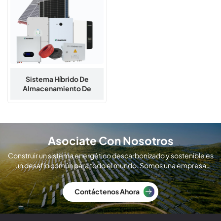
Sistema Híbrido De
Almacenamiento De
Energía Solar Y Solar
Escalable De 5 A 30 KW
Para Hogares Y Pequeñas
Empresas
Asociate Con Nosotros
Construir un sistema energético descarbonizado y sostenible es
un desafío común para todo el mundo. Somos una empresa
global de fabricación de módulos solares.
Contáctenos Ahora