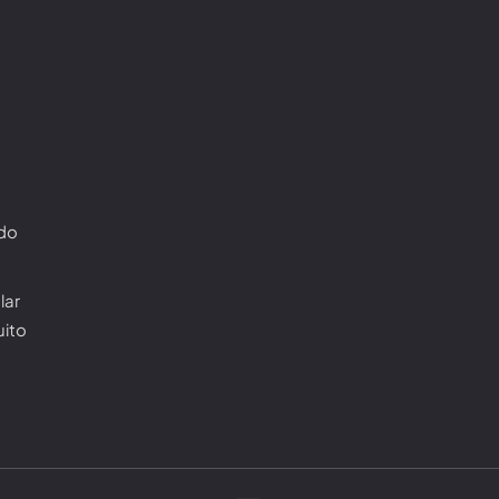
ado
lar
uito