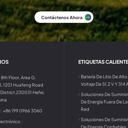
Contáctenos Ahora
NOS
ETIQUETAS CALIENT
Batería De Litio De Alto
 8th Floor, Area G,
Voltaje De 51,2 V Y 314 
 3, 1201 Huafeng Road
District,230031 Hefei,
Soluciones De Suminis
hina
De Energía Fuera De La
Red
:
+86 199 0966 3060
Soluciones De Suminis
ectrónico :
De Energía Confiables