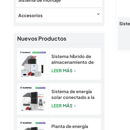
Accesorios
Sist
Nuevos Productos
Sistema híbrido de
almacenamiento de
energía solar y solar
LEER MÁS
escalable de 5 a 30
kW para hogares y
pequeñas empresas
Sistema de energía
solar conectado a la
red Sunrange de 10
LEER MÁS
kW a 50 kW
Planta de energía