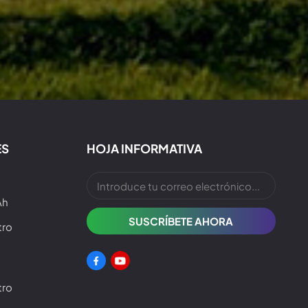
ES
HOJA INFORMATIVA
Ah
tro
tro