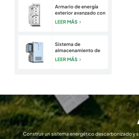
Armario de energía
exterior avanzado con
seguridad integrada |
LEER MÁS
Sistema de batería
LiFePO4 de 50
kW/120 kWh
Sistema de
almacenamiento de
energía para
LEER MÁS
exteriores con
refrigeración líquida
de 193-261 kWh |
Gabinete de
almacenamiento de
energía LiFePO4 para
uso comercial e
industrial
Construir un sistema energético descarbonizado y 