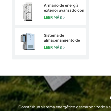
Armario de energía
exterior avanzado con
seguridad integrada |
LEER MÁS
Sistema de batería
LiFePO4 de 50
kW/120 kWh
Sistema de
almacenamiento de
energía para
LEER MÁS
exteriores con
refrigeración líquida
de 193-261 kWh |
Gabinete de
almacenamiento de
energía LiFePO4 para
uso comercial e
industrial
Construir un sistema energético descarbonizado y 