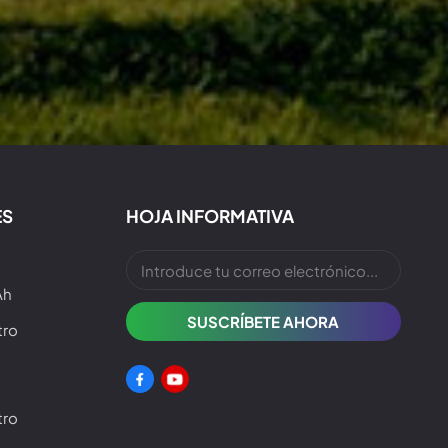
ES
HOJA INFORMATIVA
Ah
tro
tro