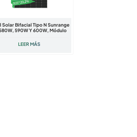
l Solar Bifacial Tipo N Sunrange
580W, 590W Y 600W, Módulo
 De Doble Vidrio De Nivel 1 Para
ctos Comerciales, Industriales
LEER MÁS
Y De Parques Solares.