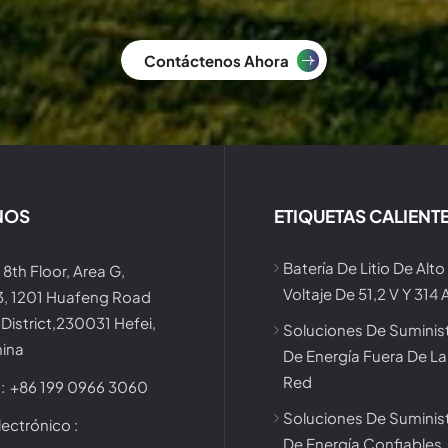
Contáctenos Ahora
NOS
ETIQUETAS CALIENT
Batería De Litio De Alto
 8th Floor, Area G,
Voltaje De 51,2 V Y 314 
 3, 1201 Huafeng Road
District,230031 Hefei,
Soluciones De Suminis
hina
De Energía Fuera De La
Red
:
+86 199 0966 3060
Soluciones De Suminis
ectrónico :
De Energía Confiables