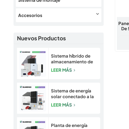
Accesorios
Pane
De 
Solar
Nuevos Productos
Proye
Sistema híbrido de
almacenamiento de
energía solar y solar
LEER MÁS
escalable de 5 a 30
kW para hogares y
pequeñas empresas
Sistema de energía
solar conectado a la
red Sunrange de 10
LEER MÁS
kW a 50 kW
Planta de energía