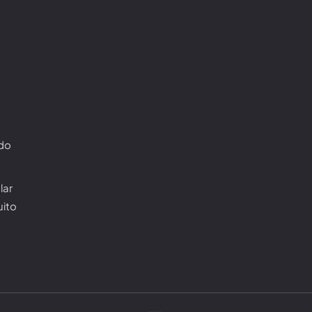
ado
lar
uito