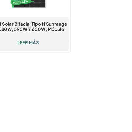
l Solar Bifacial Tipo N Sunrange
580W, 590W Y 600W, Módulo
 De Doble Vidrio De Nivel 1 Para
ctos Comerciales, Industriales
LEER MÁS
Y De Parques Solares.