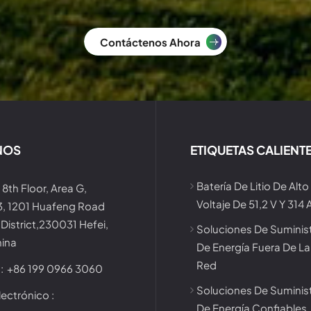
Contáctenos Ahora
NOS
ETIQUETAS CALIENT
Batería De Litio De Alto
 8th Floor, Area G,
Voltaje De 51,2 V Y 314 
 3, 1201 Huafeng Road
District,230031 Hefei,
Soluciones De Suminis
hina
De Energía Fuera De La
Red
:
+86 199 0966 3060
Soluciones De Suminis
ectrónico :
De Energía Confiables