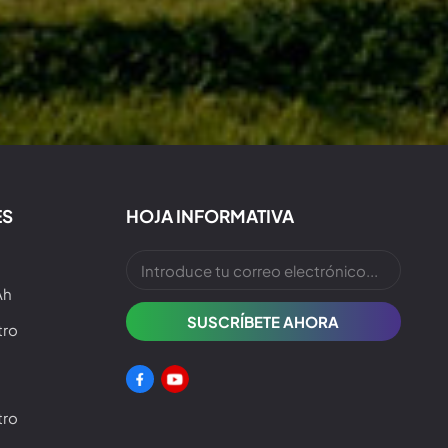
ES
HOJA INFORMATIVA
Ah
tro
tro