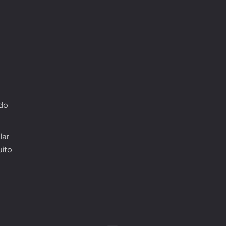
ado
lar
uito