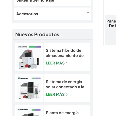
Accesorios
Pane
De 
Solar
Nuevos Productos
Proye
Sistema híbrido de
almacenamiento de
energía solar y solar
LEER MÁS
escalable de 5 a 30
kW para hogares y
pequeñas empresas
Sistema de energía
solar conectado a la
red Sunrange de 10
LEER MÁS
kW a 50 kW
Planta de energía