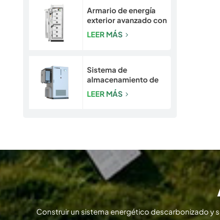
Armario de energía
exterior avanzado con
seguridad integrada |
LEER MÁS
Sistema de batería
LiFePO4 de 50
kW/120 kWh
Sistema de
almacenamiento de
energía para
LEER MÁS
exteriores con
refrigeración líquida
de 193-261 kWh |
Gabinete de
almacenamiento de
energía LiFePO4 para
uso comercial e
industrial
Construir un sistema energético descarbonizado y 