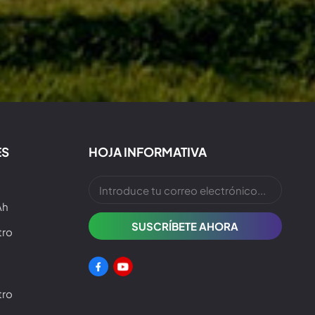
ES
HOJA INFORMATIVA
Ah
tro
tro