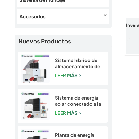
Accesorios
Inver
Nuevos Productos
Sistema híbrido de
almacenamiento de
energía solar y solar
LEER MÁS
escalable de 5 a 30
kW para hogares y
pequeñas empresas
Sistema de energía
solar conectado a la
red Sunrange de 10
LEER MÁS
kW a 50 kW
Planta de energía