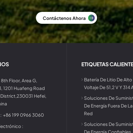
Contáctenos Ahora
NOS
ETIQUETAS CALIENT
Batería De Litio De Alto
 8th Floor, Area G,
Voltaje De 51,2 V Y 314 
 3, 1201 Huafeng Road
District,230031 Hefei,
Soluciones De Suminis
hina
De Energía Fuera De La
Red
:
+86 199 0966 3060
Soluciones De Suminis
ectrónico :
De Energía Confiables