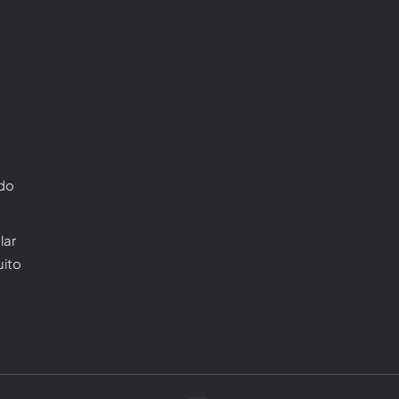
ado
lar
uito