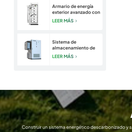
Armario de energía
exterior avanzado con
seguridad integrada |
LEER MÁS
Sistema de batería
LiFePO4 de 50
kW/120 kWh
Sistema de
almacenamiento de
energía para
LEER MÁS
exteriores con
refrigeración líquida
de 193-261 kWh |
Gabinete de
almacenamiento de
energía LiFePO4 para
uso comercial e
industrial
Construir un sistema energético descarbonizado y 